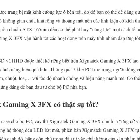
trang bị mặt kính cường lực ở bên trái, do đó bạn có thể dễ dàng qua
 có không gian chứa khá rộng và thoáng mát nên các linh kiện có kích
guồn chuẩn ATX 165mm đều có thể phát huy “năng lực” một cách tối ư
ng X 3FX vận hành tốt các hoạt động trên máy tính nhằm đáp ứng tốt 
D và HHD được thiết kế riêng biệt trên Xigmatek Gaming X 3FX tạo 
n chức năng hiệu quả hơn. Thông qua 7 khe PCI mở rộng, người dùng có 
hím, chuột, loa,… với tốc độ nhanh chóng và hiệu năng mạnh mẽ. Có thể
xứng đáng để bạn đầu tư cho bộ PC nhà bạn.
 Gaming X 3FX có thật sự tốt?
ỏ case cho bộ PC, vậy thì Xigmatek Gaming X 3FX chính là “ứng cử viê
 cùng hệ thống đèn LED bắt mắt, phiên bản Xigmatek Gaming X 3FX tự 
Bên cạnh đó, hãng còn chú trọng đầu tư vào chất lượng của sản phẩm 