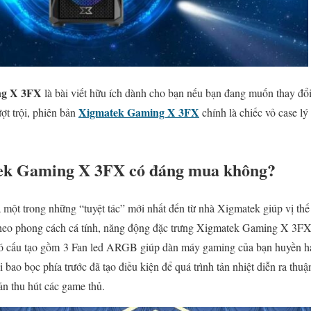
ng X 3FX
là bài viết hữu ích dành cho bạn nếu bạn đang muốn thay đổ
Xigmatek Gaming X 3FX
ợt trội, phiên bản
chính là chiếc vỏ case l
ek Gaming X 3FX có đáng mua không?
ột trong những “tuyệt tác” mới nhất đến từ nhà Xigmatek giúp vị th
 theo phong cách cá tính, năng động đặc trưng Xigmatek Gaming X 3FX
có cấu tạo gồm 3 Fan led ARGB giúp dàn máy gaming của bạn huyền hảo
ao bọc phía trước đã tạo điều kiện để quá trình tản nhiệt diễn ra thuậ
n thu hút các game thủ.