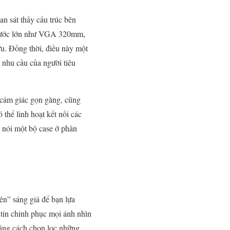
n sát thấy cấu trúc bên
 thước lớn như VGA 320mm,
u. Đồng thời, điều này một
nhu cầu của người tiêu
cảm giác gọn gàng, cũng
thể linh hoạt kết nối các
 nói một bộ case ở phân
n” sáng giá để bạn lựa
tin chinh phục mọi ánh nhìn
bằng cách chọn lọc những