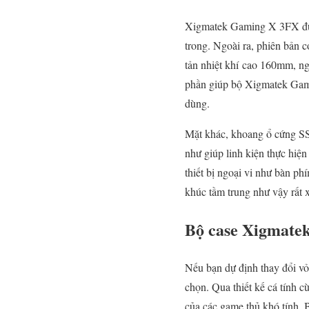
Xigmatek Gaming X 3FX được 
trong. Ngoài ra, phiên bản
tản nhiệt khí cao 160mm, n
phần giúp bộ Xigmatek Gami
dùng.
Mặt khác, khoang ổ cứng SS
như giúp linh kiện thực hiệ
thiết bị ngoại vi như bàn p
khúc tầm trung như vậy rất 
Bộ case Xigmatek
Nếu bạn dự định thay đổi v
chọn. Qua thiết kế cá tính
của các game thủ khó tính. 