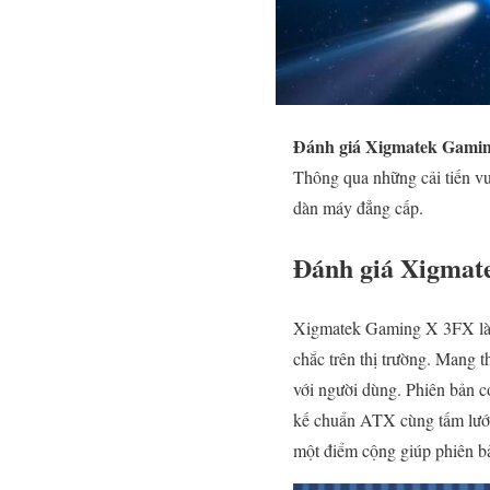
Đánh giá Xigmatek Gami
Thông qua những cải tiến vư
dàn máy đẳng cấp.
Đánh giá Xigmat
Xigmatek Gaming X 3FX là m
chắc trên thị trường. Mang
với người dùng. Phiên bản 
kế chuẩn ATX cùng tấm lưới b
một điểm cộng giúp phiên bả