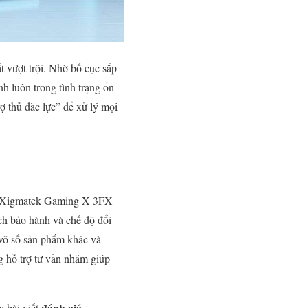
t vượt trội. Nhờ bố cục sắp
h luôn trong tình trạng ổn
ợ thủ đắc lực” để xử lý mọi
se Xigmatek Gaming X 3FX
ch bảo hành và chế độ đổi
 vô số sản phẩm khác và
g hỗ trợ tư vấn nhằm giúp
đánh giá
 bài viết