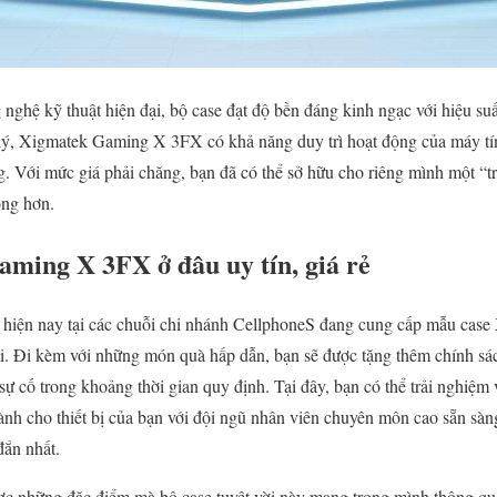
nghệ kỹ thuật hiện đại, bộ case đạt độ bền đáng kinh ngạc với hiệu suấ
ợp lý, Xigmatek Gaming X 3FX có khả năng duy trì hoạt động của máy tín
. Với mức giá phải chăng, bạn đã có thể sở hữu cho riêng mình một “tr
óng hơn.
ing X 3FX ở đâu uy tín, giá rẻ
 hiện nay tại các chuỗi chi nhánh CellphoneS đang cung cấp mẫu ca
đãi. Đi kèm với những món quà hấp dẫn, bạn sẽ được tặng thêm chính sá
sự cố trong khoảng thời gian quy định. Tại đây, bạn có thể trải nghiệm
ành cho thiết bị của bạn với đội ngũ nhân viên chuyên môn cao sẵn sàn
đắn nhất.
c những đặc điểm mà bộ case tuyệt vời này mang trong mình thông qua