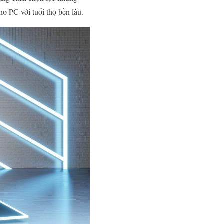
ho PC với tuổi thọ bền lâu.