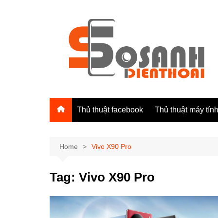
Skip
to
content
Thủ thuật facebook
Thủ thuật máy tín
Home
Vivo X90 Pro
Tag:
Vivo X90 Pro