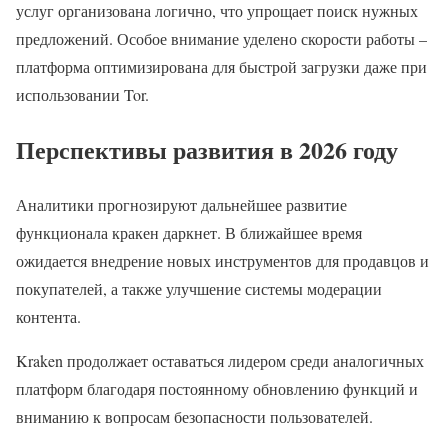
услуг организована логично, что упрощает поиск нужных
предложений. Особое внимание уделено скорости работы –
платформа оптимизирована для быстрой загрузки даже при
использовании Tor.
Перспективы развития в 2026 году
Аналитики прогнозируют дальнейшее развитие
функционала кракен даркнет. В ближайшее время
ожидается внедрение новых инструментов для продавцов и
покупателей, а также улучшение системы модерации
контента.
Kraken продолжает оставаться лидером среди аналогичных
платформ благодаря постоянному обновлению функций и
вниманию к вопросам безопасности пользователей.