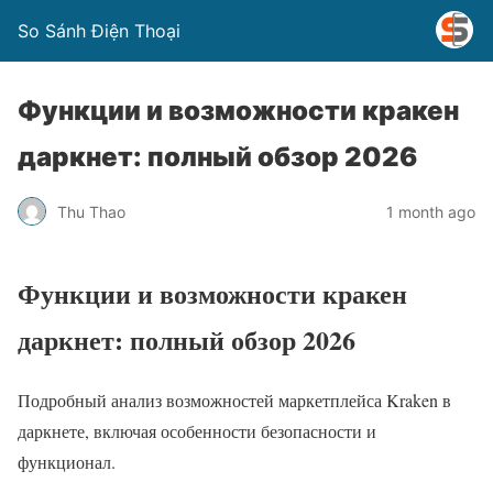
So Sánh Điện Thoại
Функции и возможности кракен
даркнет: полный обзор 2026
Thu Thao
1 month ago
Функции и возможности кракен
даркнет: полный обзор 2026
Подробный анализ возможностей маркетплейса Kraken в
даркнете, включая особенности безопасности и
функционал.