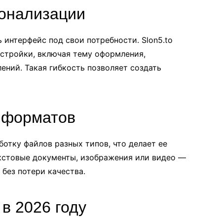
сонализации
интерфейс под свои потребности. Slon5.to
стройки, включая тему оформления,
ений. Такая гибкость позволяет создать
 форматов
отку файлов разных типов, что делает ее
кстовые документы, изображения или видео —
без потери качества.
в 2026 году