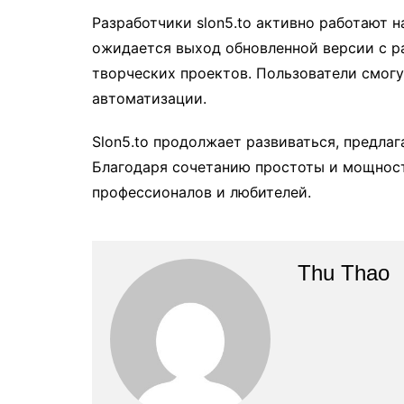
Разработчики slon5.to активно работают 
ожидается выход обновленной версии с 
творческих проектов. Пользователи смог
автоматизации.
Slon5.to продолжает развиваться, предла
Благодаря сочетанию простоты и мощнос
профессионалов и любителей.
Thu Thao