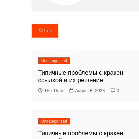
Post
Prev
navigation
Uncategorized
Типичные проблемы с кракен
ссылкой и их решение
Thu Thao
August 6, 2026
0
Uncategorized
Типичные проблемы с кракен