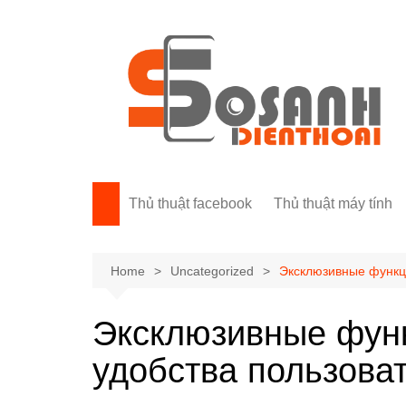
Skip
to
content
Thủ thuật facebook
Thủ thuật máy tính
Home
Uncategorized
Эксклюзивные функци
Эксклюзивные функ
удобства пользова