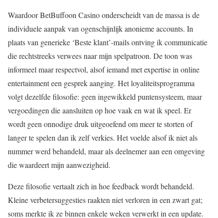
Waardoor BetBuffoon Casino onderscheidt van de massa is de
individuele aanpak van ogenschijnlijk anonieme accounts. In
plaats van generieke ‘Beste klant’-mails ontving ik communicatie
die rechtstreeks verwees naar mijn spelpatroon. De toon was
informeel maar respectvol, alsof iemand met expertise in online
entertainment een gesprek aanging. Het loyaliteitsprogramma
volgt dezelfde filosofie: geen ingewikkeld puntensysteem, maar
vergoedingen die aansluiten op hoe vaak en wat ik speel. Er
wordt geen onnodige druk uitgeoefend om meer te storten of
langer te spelen dan ik zelf verkies. Het voelde alsof ik niet als
nummer werd behandeld, maar als deelnemer aan een omgeving
die waardeert mijn aanwezigheid.
Deze filosofie vertaalt zich in hoe feedback wordt behandeld.
Kleine verbetersuggesties raakten niet verloren in een zwart gat;
soms merkte ik ze binnen enkele weken verwerkt in een update.