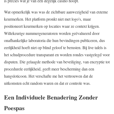
is precies wat je van een degelijk casino hoopt.
Wat opmerkelijk was was de zichtbare aanwezigheid van externe
keurmerken. Het platform pronkt niet met logo’s, maar
positioneert keurmerken op locaties waar ze context krijgen.
Willekeurige nummergeneratoren worden geëvalueerd door
onafhankelijke laboratoria die hun bevindingen publiceren, dus
eerlijkheid hoeft niet op blind geloof te berusten. Bij live tafels is
het schudprocedure transparant en worden rondes vastgelegd voor
disputen. Die gelaagde methode van beveiliging, van encryptie tot
procedurele eerlijkheid, geeft meer bescherming dan een
hangsloticoon. Het verschafte me het vertrouwen dat de
uitkomsten echt random waren en dat er controle was.
Een Individuele Benadering Zonder
Poespas