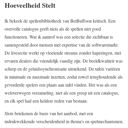
Hoeveelheid Stelt
Ik bekeek de spellenbibliotheek van BetBuffoon kritisch. Een
overvolle catalogus geeft niets als de spellen niet goed
functioneren. Wat ik aantrof was een selectie die zichtbaar is
samengesteld door mensen met expertise van de softwaremarkt.
De livesectie werkt op vloeiende streams zonder haperingen, met
ervaren dealers die vriendelijk vaardig zijn. De beeldkwaliteit was
scherp en de geluidssynchronisatie uitstekend. De tafels variëren
in minimale en maximale inzetten, zodat zowel terughoudende als
gevorderde spelers een plaats aan tafel vinden. Het was als een
weloverwogen verzameling, niet als een greep uit een catalogus,
en elk spel had een heldere reden van bestaan.
Slots betekenen de basis van het aanbod, met een
indrukwekkende verscheidenheid in thema’s en spelmechanismen.