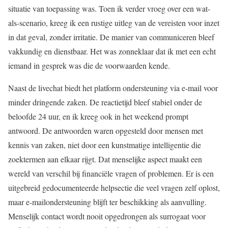
situatie van toepassing was. Toen ik verder vroeg over een wat-
als-scenario, kreeg ik een rustige uitleg van de vereisten voor inzet
in dat geval, zonder irritatie. De manier van communiceren bleef
vakkundig en dienstbaar. Het was zonneklaar dat ik met een echt
iemand in gesprek was die de voorwaarden kende.
Naast de livechat biedt het platform ondersteuning via e-mail voor
minder dringende zaken. De reactietijd bleef stabiel onder de
beloofde 24 uur, en ik kreeg ook in het weekend prompt
antwoord. De antwoorden waren opgesteld door mensen met
kennis van zaken, niet door een kunstmatige intelligentie die
zoektermen aan elkaar rijgt. Dat menselijke aspect maakt een
wereld van verschil bij financiële vragen of problemen. Er is een
uitgebreid gedocumenteerde helpsectie die veel vragen zelf oplost,
maar e-mailondersteuning blijft ter beschikking als aanvulling.
Menselijk contact wordt nooit opgedrongen als surrogaat voor