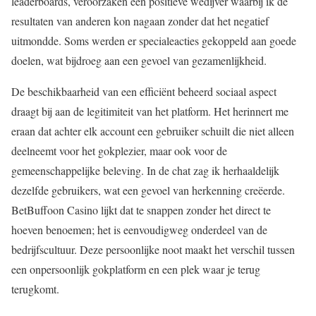
leaderboards, veroorzaken een positieve wedijver waarbij ik de
resultaten van anderen kon nagaan zonder dat het negatief
uitmondde. Soms werden er specialeacties gekoppeld aan goede
doelen, wat bijdroeg aan een gevoel van gezamenlijkheid.
De beschikbaarheid van een efficiënt beheerd sociaal aspect
draagt bij aan de legitimiteit van het platform. Het herinnert me
eraan dat achter elk account een gebruiker schuilt die niet alleen
deelneemt voor het gokplezier, maar ook voor de
gemeenschappelijke beleving. In de chat zag ik herhaaldelijk
dezelfde gebruikers, wat een gevoel van herkenning creëerde.
BetBuffoon Casino lijkt dat te snappen zonder het direct te
hoeven benoemen; het is eenvoudigweg onderdeel van de
bedrijfscultuur. Deze persoonlijke noot maakt het verschil tussen
een onpersoonlijk gokplatform en een plek waar je terug
terugkomt.