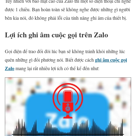
Tuy nhiên với bảo mật cao của Zalo thì một số điện thoại chỉ nghe
được 1 chiều. Bạn hoàn toàn sẽ không nghe được những gì người
bên kia nói, đó không phải lỗi của tính năng ghi âm của thiết bị.
Lợi ích ghi âm cuộc gọi trên Zalo
Gọi điện để trao đổi đôi lúc bạn sẽ không tránh khỏi những lúc
ghi âm cuộc gọi
quên những gì đối phương nói. Biết được
cách
Zalo
mang lại rất nhiều lợi ích có thể kể đến như: