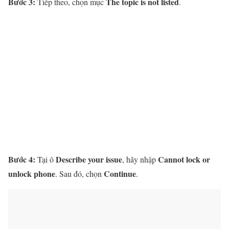
Bước 3:
The topic is not listed
Tiếp theo, chọn mục
.
Bước 4:
Describe your issue
Cannot lock or
Tại ô
, hãy nhập
unlock phone
Continue
. Sau đó, chọn
.