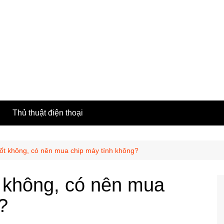
h
Thủ thuật điện thoại
ốt không, có nên mua chip máy tính không?
t không, có nên mua
?