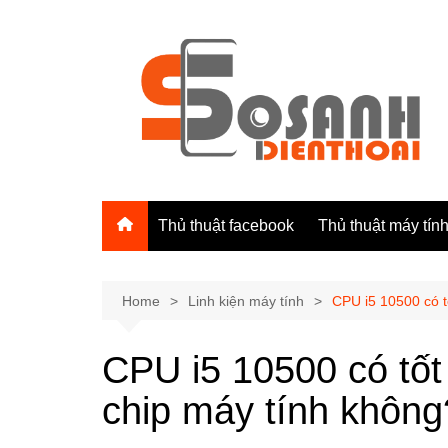
Skip
to
content
Thủ thuật facebook
Thủ thuật máy tín
Home
Linh kiện máy tính
CPU i5 10500 có t
CPU i5 10500 có tố
chip máy tính không