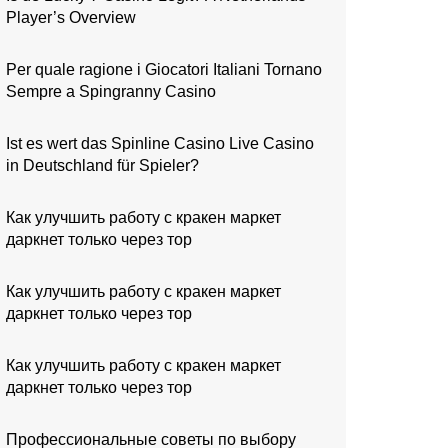
Player’s Overview
Per quale ragione i Giocatori Italiani Tornano
Sempre a Spingranny Casino
Ist es wert das Spinline Casino Live Casino
in Deutschland für Spieler?
Как улучшить работу с кракен маркет
даркнет только через тор
Как улучшить работу с кракен маркет
даркнет только через тор
Как улучшить работу с кракен маркет
даркнет только через тор
Профессиональные советы по выбору