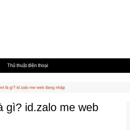
h
Thủ thuật điện thoại
unt là gì? id.zalo me web đang nhập
à gì? id.zalo me web