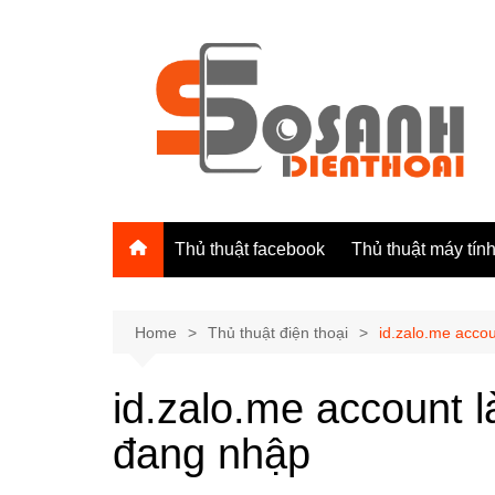
Skip
to
content
Thủ thuật facebook
Thủ thuật máy tín
Home
Thủ thuật điện thoại
id.zalo.me acco
id.zalo.me account l
đang nhập