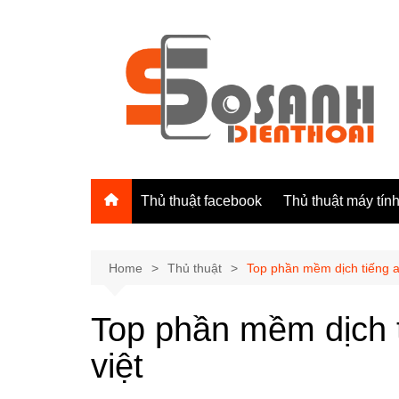
Skip
to
content
Thủ thuật facebook
Thủ thuật máy tín
Home
Thủ thuật
Top phần mềm dịch tiếng a
Top phần mềm dịch t
việt