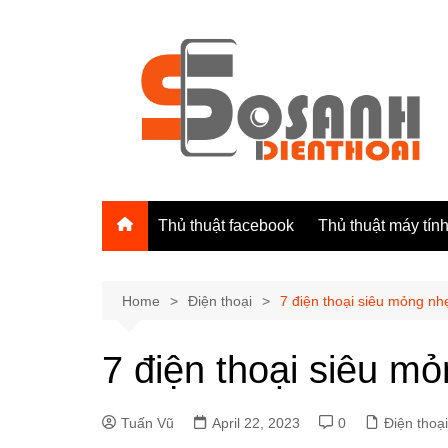
Skip
to
content
Thủ thuật facebook
Thủ thuật máy tín
Home
Điện thoại
7 điện thoại siêu mỏng n
7 điện thoại siêu m
Tuấn Vũ
April 22, 2023
0
Điện thoại