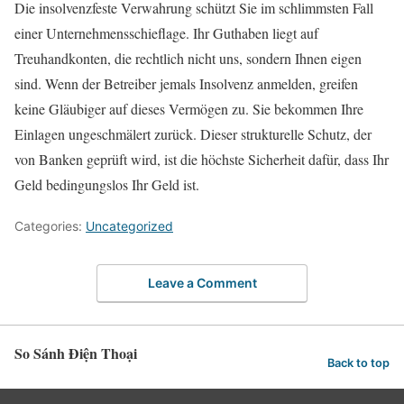
Die insolvenzfeste Verwahrung schützt Sie im schlimmsten Fall
einer Unternehmensschieflage. Ihr Guthaben liegt auf
Treuhandkonten, die rechtlich nicht uns, sondern Ihnen eigen
sind. Wenn der Betreiber jemals Insolvenz anmelden, greifen
keine Gläubiger auf dieses Vermögen zu. Sie bekommen Ihre
Einlagen ungeschmälert zurück. Dieser strukturelle Schutz, der
von Banken geprüft wird, ist die höchste Sicherheit dafür, dass Ihr
Geld bedingungslos Ihr Geld ist.
Categories:
Uncategorized
Leave a Comment
So Sánh Điện Thoại
Back to top