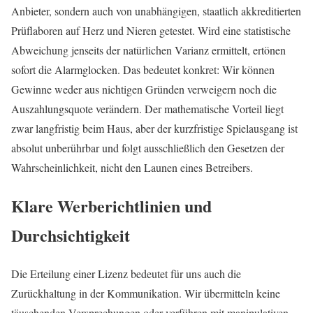
Anbieter, sondern auch von unabhängigen, staatlich akkreditierten
Prüflaboren auf Herz und Nieren getestet. Wird eine statistische
Abweichung jenseits der natürlichen Varianz ermittelt, ertönen
sofort die Alarmglocken. Das bedeutet konkret: Wir können
Gewinne weder aus nichtigen Gründen verweigern noch die
Auszahlungsquote verändern. Der mathematische Vorteil liegt
zwar langfristig beim Haus, aber der kurzfristige Spielausgang ist
absolut unberührbar und folgt ausschließlich den Gesetzen der
Wahrscheinlichkeit, nicht den Launen eines Betreibers.
Klare Werberichtlinien und
Durchsichtigkeit
Die Erteilung einer Lizenz bedeutet für uns auch die
Zurückhaltung in der Kommunikation. Wir übermitteln keine
täuschenden Versprechungen oder verführen mit manipulativen