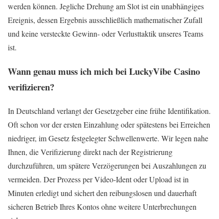
werden können. Jegliche Drehung am Slot ist ein unabhängiges
Ereignis, dessen Ergebnis ausschließlich mathematischer Zufall
und keine versteckte Gewinn- oder Verlusttaktik unseres Teams
ist.
Wann genau muss ich mich bei LuckyVibe Casino
verifizieren?
In Deutschland verlangt der Gesetzgeber eine frühe Identifikation.
Oft schon vor der ersten Einzahlung oder spätestens bei Erreichen
niedriger, im Gesetz festgelegter Schwellenwerte. Wir legen nahe
Ihnen, die Verifizierung direkt nach der Registrierung
durchzuführen, um spätere Verzögerungen bei Auszahlungen zu
vermeiden. Der Prozess per Video-Ident oder Upload ist in
Minuten erledigt und sichert den reibungslosen und dauerhaft
sicheren Betrieb Ihres Kontos ohne weitere Unterbrechungen