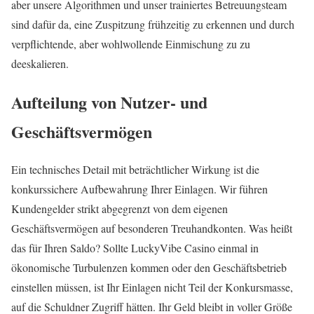
aber unsere Algorithmen und unser trainiertes Betreuungsteam
sind dafür da, eine Zuspitzung frühzeitig zu erkennen und durch
verpflichtende, aber wohlwollende Einmischung zu zu
deeskalieren.
Aufteilung von Nutzer- und
Geschäftsvermögen
Ein technisches Detail mit beträchtlicher Wirkung ist die
konkurssichere Aufbewahrung Ihrer Einlagen. Wir führen
Kundengelder strikt abgegrenzt von dem eigenen
Geschäftsvermögen auf besonderen Treuhandkonten. Was heißt
das für Ihren Saldo? Sollte LuckyVibe Casino einmal in
ökonomische Turbulenzen kommen oder den Geschäftsbetrieb
einstellen müssen, ist Ihr Einlagen nicht Teil der Konkursmasse,
auf die Schuldner Zugriff hätten. Ihr Geld bleibt in voller Größe