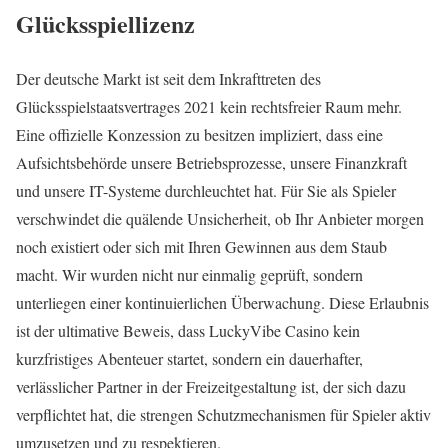
Glücksspiellizenz
Der deutsche Markt ist seit dem Inkrafttreten des
Glücksspielstaatsvertrages 2021 kein rechtsfreier Raum mehr.
Eine offizielle Konzession zu besitzen impliziert, dass eine
Aufsichtsbehörde unsere Betriebsprozesse, unsere Finanzkraft
und unsere IT-Systeme durchleuchtet hat. Für Sie als Spieler
verschwindet die quälende Unsicherheit, ob Ihr Anbieter morgen
noch existiert oder sich mit Ihren Gewinnen aus dem Staub
macht. Wir wurden nicht nur einmalig geprüft, sondern
unterliegen einer kontinuierlichen Überwachung. Diese Erlaubnis
ist der ultimative Beweis, dass LuckyVibe Casino kein
kurzfristiges Abenteuer startet, sondern ein dauerhafter,
verlässlicher Partner in der Freizeitgestaltung ist, der sich dazu
verpflichtet hat, die strengen Schutzmechanismen für Spieler aktiv
umzusetzen und zu respektieren.