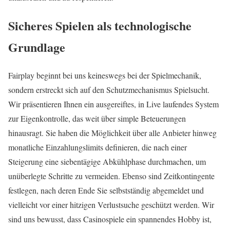
Sicheres Spielen als technologische
Grundlage
Fairplay beginnt bei uns keineswegs bei der Spielmechanik,
sondern erstreckt sich auf den Schutzmechanismus Spielsucht.
Wir präsentieren Ihnen ein ausgereiftes, in Live laufendes System
zur Eigenkontrolle, das weit über simple Beteuerungen
hinausragt. Sie haben die Möglichkeit über alle Anbieter hinweg
monatliche Einzahlungslimits definieren, die nach einer
Steigerung eine siebentägige Abkühlphase durchmachen, um
unüberlegte Schritte zu vermeiden. Ebenso sind Zeitkontingente
festlegen, nach deren Ende Sie selbstständig abgemeldet und
vielleicht vor einer hitzigen Verlustsuche geschützt werden. Wir
sind uns bewusst, dass Casinospiele ein spannendes Hobby ist,