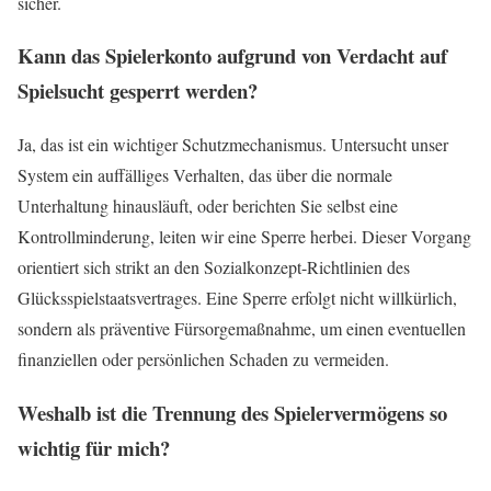
sicher.
Kann das Spielerkonto aufgrund von Verdacht auf
Spielsucht gesperrt werden?
Ja, das ist ein wichtiger Schutzmechanismus. Untersucht unser
System ein auffälliges Verhalten, das über die normale
Unterhaltung hinausläuft, oder berichten Sie selbst eine
Kontrollminderung, leiten wir eine Sperre herbei. Dieser Vorgang
orientiert sich strikt an den Sozialkonzept-Richtlinien des
Glücksspielstaatsvertrages. Eine Sperre erfolgt nicht willkürlich,
sondern als präventive Fürsorgemaßnahme, um einen eventuellen
finanziellen oder persönlichen Schaden zu vermeiden.
Weshalb ist die Trennung des Spielervermögens so
wichtig für mich?