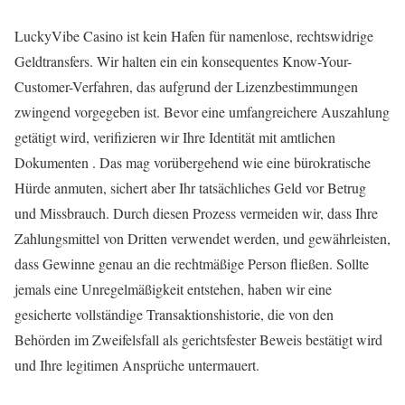
LuckyVibe Casino ist kein Hafen für namenlose, rechtswidrige
Geldtransfers. Wir halten ein ein konsequentes Know-Your-
Customer-Verfahren, das aufgrund der Lizenzbestimmungen
zwingend vorgegeben ist. Bevor eine umfangreichere Auszahlung
getätigt wird, verifizieren wir Ihre Identität mit amtlichen
Dokumenten . Das mag vorübergehend wie eine bürokratische
Hürde anmuten, sichert aber Ihr tatsächliches Geld vor Betrug
und Missbrauch. Durch diesen Prozess vermeiden wir, dass Ihre
Zahlungsmittel von Dritten verwendet werden, und gewährleisten,
dass Gewinne genau an die rechtmäßige Person fließen. Sollte
jemals eine Unregelmäßigkeit entstehen, haben wir eine
gesicherte vollständige Transaktionshistorie, die von den
Behörden im Zweifelsfall als gerichtsfester Beweis bestätigt wird
und Ihre legitimen Ansprüche untermauert.