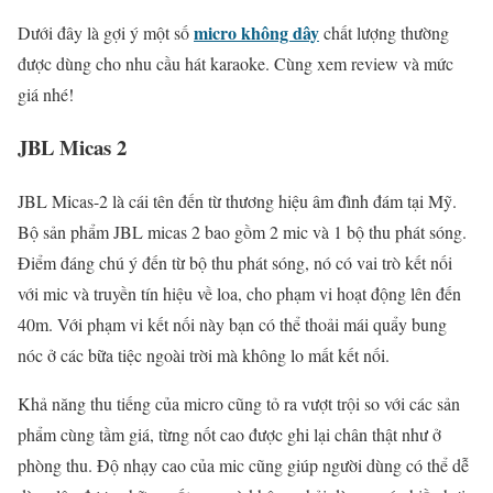
micro không dây
Dưới đây là gợi ý một số
chất lượng thường
được dùng cho nhu cầu hát karaoke. Cùng xem review và mức
giá nhé!
JBL Micas 2
JBL Micas-2 là cái tên đến từ thương hiệu âm đình đám tại Mỹ.
Bộ sản phẩm JBL micas 2 bao gồm 2 mic và 1 bộ thu phát sóng.
Điểm đáng chú ý đến từ bộ thu phát sóng, nó có vai trò kết nối
với mic và truyền tín hiệu về loa, cho phạm vi hoạt động lên đến
40m. Với phạm vi kết nối này bạn có thể thoải mái quẩy bung
nóc ở các bữa tiệc ngoài trời mà không lo mất kết nối.
Khả năng thu tiếng của micro cũng tỏ ra vượt trội so với các sản
phẩm cùng tầm giá, từng nốt cao được ghi lại chân thật như ở
phòng thu. Độ nhạy cao của mic cũng giúp người dùng có thể dễ