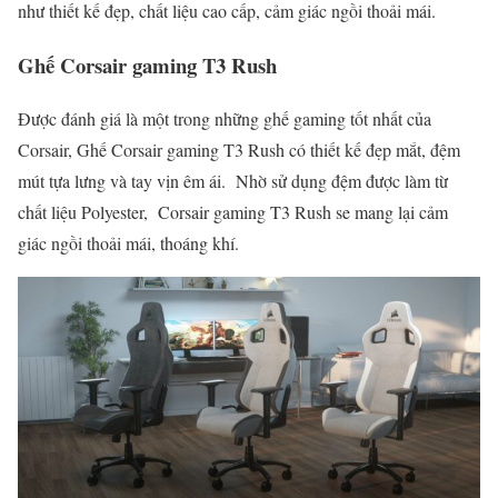
như thiết kế đẹp, chất liệu cao cấp, cảm giác ngồi thoải mái.
Ghế Corsair gaming T3 Rush
Được đánh giá là một trong những ghế gaming tốt nhất của
Corsair, Ghế Corsair gaming T3 Rush có thiết kế đẹp mắt, đệm
mút tựa lưng và tay vịn êm ái. Nhờ sử dụng đệm được làm từ
chất liệu Polyester, Corsair gaming T3 Rush se mang lại cảm
giác ngồi thoải mái, thoáng khí.