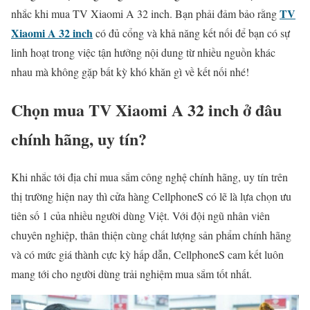
TV
nhắc khi mua TV Xiaomi A 32 inch. Bạn phải đảm bảo rằng
Xiaomi A 32 inch
có đủ cổng và khả năng kết nối để bạn có sự
linh hoạt trong việc tận hưởng nội dung từ nhiều nguồn khác
nhau mà không gặp bất kỳ khó khăn gì về kết nối nhé!
Chọn mua TV Xiaomi A 32 inch ở đâu
chính hãng, uy tín?
Khi nhắc tới địa chỉ mua sắm công nghệ chính hãng, uy tín trên
thị trường hiện nay thì cửa hàng CellphoneS có lẽ là lựa chọn ưu
tiên số 1 của nhiều người dùng Việt. Với đội ngũ nhân viên
chuyên nghiệp, thân thiện cùng chất lượng sản phẩm chính hãng
và có mức giá thành cực kỳ hấp dẫn, CellphoneS cam kết luôn
mang tới cho người dùng trải nghiệm mua sắm tốt nhất.