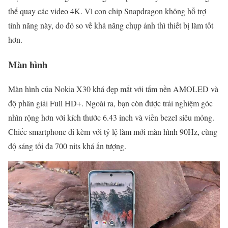
thể quay các video 4K. Vì con chip Snapdragon không hỗ trợ
tính năng này, do đó so về khả năng chụp ảnh thì thiết bị làm tốt
hơn.
Màn hình
Màn hình của Nokia X30 khá đẹp mắt với tấm nền AMOLED và
độ phân giải Full HD+. Ngoài ra, bạn còn được trải nghiệm góc
nhìn rộng hơn với kích thước 6.43 inch và viền bezel siêu mỏng.
Chiếc smartphone đi kèm với tỷ lệ làm mới màn hình 90Hz, cùng
độ sáng tối đa 700 nits khá ấn tượng.