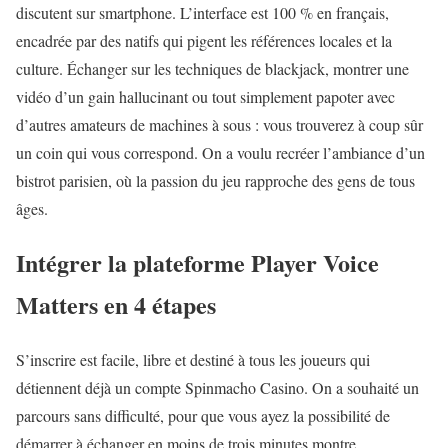
discutent sur smartphone. L’interface est 100 % en français,
encadrée par des natifs qui pigent les références locales et la
culture. Échanger sur les techniques de blackjack, montrer une
vidéo d’un gain hallucinant ou tout simplement papoter avec
d’autres amateurs de machines à sous : vous trouverez à coup sûr
un coin qui vous correspond. On a voulu recréer l’ambiance d’un
bistrot parisien, où la passion du jeu rapproche des gens de tous
âges.
Intégrer la plateforme Player Voice
Matters en 4 étapes
S’inscrire est facile, libre et destiné à tous les joueurs qui
détiennent déjà un compte Spinmacho Casino. On a souhaité un
parcours sans difficulté, pour que vous ayez la possibilité de
démarrer à échanger en moins de trois minutes montre.