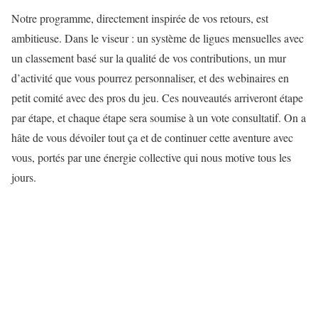
Notre programme, directement inspirée de vos retours, est
ambitieuse. Dans le viseur : un système de ligues mensuelles avec
un classement basé sur la qualité de vos contributions, un mur
d’activité que vous pourrez personnaliser, et des webinaires en
petit comité avec des pros du jeu. Ces nouveautés arriveront étape
par étape, et chaque étape sera soumise à un vote consultatif. On a
hâte de vous dévoiler tout ça et de continuer cette aventure avec
vous, portés par une énergie collective qui nous motive tous les
jours.