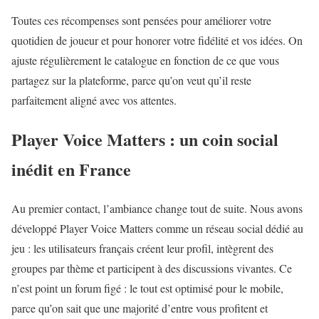
Toutes ces récompenses sont pensées pour améliorer votre
quotidien de joueur et pour honorer votre fidélité et vos idées. On
ajuste régulièrement le catalogue en fonction de ce que vous
partagez sur la plateforme, parce qu’on veut qu’il reste
parfaitement aligné avec vos attentes.
Player Voice Matters : un coin social
inédit en France
Au premier contact, l’ambiance change tout de suite. Nous avons
développé Player Voice Matters comme un réseau social dédié au
jeu : les utilisateurs français créent leur profil, intègrent des
groupes par thème et participent à des discussions vivantes. Ce
n’est point un forum figé : le tout est optimisé pour le mobile,
parce qu’on sait que une majorité d’entre vous profitent et