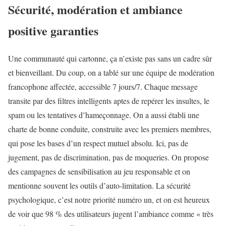
Sécurité, modération et ambiance
positive garanties
Une communauté qui cartonne, ça n’existe pas sans un cadre sûr
et bienveillant. Du coup, on a tablé sur une équipe de modération
francophone affectée, accessible 7 jours/7. Chaque message
transite par des filtres intelligents aptes de repérer les insultes, le
spam ou les tentatives d’hameçonnage. On a aussi établi une
charte de bonne conduite, construite avec les premiers membres,
qui pose les bases d’un respect mutuel absolu. Ici, pas de
jugement, pas de discrimination, pas de moqueries. On propose
des campagnes de sensibilisation au jeu responsable et on
mentionne souvent les outils d’auto-limitation. La sécurité
psychologique, c’est notre priorité numéro un, et on est heureux
de voir que 98 % des utilisateurs jugent l’ambiance comme « très