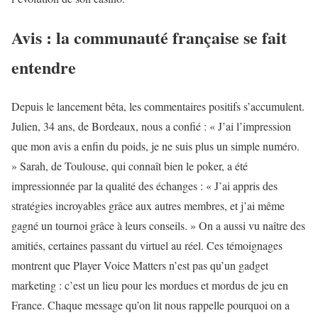
Avis : la communauté française se fait
entendre
Depuis le lancement bêta, les commentaires positifs s’accumulent.
Julien, 34 ans, de Bordeaux, nous a confié : « J’ai l’impression
que mon avis a enfin du poids, je ne suis plus un simple numéro.
» Sarah, de Toulouse, qui connaît bien le poker, a été
impressionnée par la qualité des échanges : « J’ai appris des
stratégies incroyables grâce aux autres membres, et j’ai même
gagné un tournoi grâce à leurs conseils. » On a aussi vu naître des
amitiés, certaines passant du virtuel au réel. Ces témoignages
montrent que Player Voice Matters n’est pas qu’un gadget
marketing : c’est un lieu pour les mordues et mordus de jeu en
France. Chaque message qu’on lit nous rappelle pourquoi on a