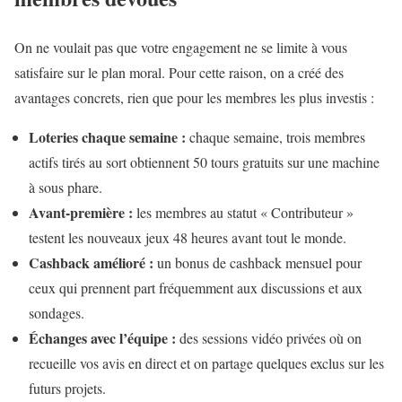
On ne voulait pas que votre engagement ne se limite à vous
satisfaire sur le plan moral. Pour cette raison, on a créé des
avantages concrets, rien que pour les membres les plus investis :
Loteries chaque semaine :
chaque semaine, trois membres
actifs tirés au sort obtiennent 50 tours gratuits sur une machine
à sous phare.
Avant-première :
les membres au statut « Contributeur »
testent les nouveaux jeux 48 heures avant tout le monde.
Cashback amélioré :
un bonus de cashback mensuel pour
ceux qui prennent part fréquemment aux discussions et aux
sondages.
Échanges avec l’équipe :
des sessions vidéo privées où on
recueille vos avis en direct et on partage quelques exclus sur les
futurs projets.