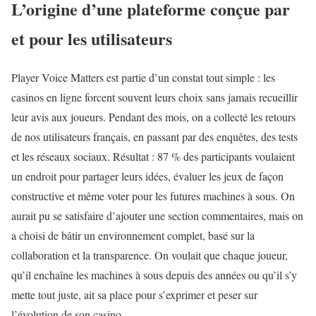
L’origine d’une plateforme conçue par
et pour les utilisateurs
Player Voice Matters est partie d’un constat tout simple : les
casinos en ligne forcent souvent leurs choix sans jamais recueillir
leur avis aux joueurs. Pendant des mois, on a collecté les retours
de nos utilisateurs français, en passant par des enquêtes, des tests
et les réseaux sociaux. Résultat : 87 % des participants voulaient
un endroit pour partager leurs idées, évaluer les jeux de façon
constructive et même voter pour les futures machines à sous. On
aurait pu se satisfaire d’ajouter une section commentaires, mais on
a choisi de bâtir un environnement complet, basé sur la
collaboration et la transparence. On voulait que chaque joueur,
qu’il enchaîne les machines à sous depuis des années ou qu’il s’y
mette tout juste, ait sa place pour s’exprimer et peser sur
l’évolution de son casino.