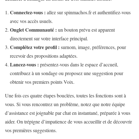
Connectez-vous :
allez sur spinmachos.fr et authentifiez-vous
avec vos accès usuels.
Onglet Communauté :
un bouton prévu est apparent
directement sur votre interface principal.
Complétez votre profil :
surnom, image, préférences, pour
recevoir des propositions adaptées.
Lancez-vous :
présentez-vous dans le espace d’accueil,
contribuez à un sondage ou proposez une suggestion pour
obtenir vos premiers points Voix.
Une fois ces quatre étapes bouclées, toutes les fonctions sont à
vous. Si vous rencontrez un problème, notez que notre équipe
d’assistance est joignable par chat en instantané, préparée à vous
aider. On trépigne d’impatience de vous accueillir et de découvrir
vos premières suggestions.