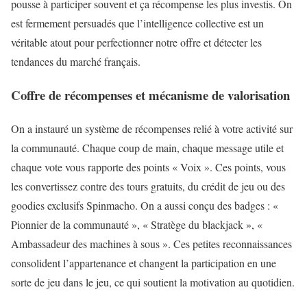
pousse à participer souvent et ça récompense les plus investis. On
est fermement persuadés que l’intelligence collective est un
véritable atout pour perfectionner notre offre et détecter les
tendances du marché français.
Coffre de récompenses et mécanisme de valorisation
On a instauré un système de récompenses relié à votre activité sur
la communauté. Chaque coup de main, chaque message utile et
chaque vote vous rapporte des points « Voix ». Ces points, vous
les convertissez contre des tours gratuits, du crédit de jeu ou des
goodies exclusifs Spinmacho. On a aussi conçu des badges : «
Pionnier de la communauté », « Stratège du blackjack », «
Ambassadeur des machines à sous ». Ces petites reconnaissances
consolident l’appartenance et changent la participation en une
sorte de jeu dans le jeu, ce qui soutient la motivation au quotidien.