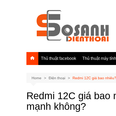
Skip
to
content
Thủ thuật facebook
Thủ thuật máy tín
Home
Điện thoại
Redmi 12C giá bao nhiêu
Redmi 12C giá bao 
mạnh không?