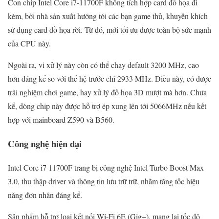
Con chip Intel Core i7-11700F không tích hợp card đồ họa đi
kèm, bởi nhà sản xuất hướng tới các bạn game thủ, khuyến khích
sử dụng card đồ họa rời. Từ đó, mới tối ưu được toàn bộ sức mạnh
của CPU này.
Ngoài ra, vi xử lý này còn có thể chạy default 3200 MHz, cao
hơn đáng kể so với thế hệ trước chỉ 2933 MHz. Điều này, có được
trải nghiệm chơi game, hay xử lý đồ họa 3D mượt mà hơn. Chưa
kể, dòng chip này được hỗ trợ ép xung lên tới 5066MHz nếu kết
hợp với mainboard Z590 và B560.
Công nghệ hiện đại
Intel Core i7 11700F trang bị công nghệ Intel Turbo Boost Max
3.0, thu thập driver và thông tin lưu trữ trữ, nhằm tăng tốc hiệu
năng đơn nhân đáng kể.
Sản phẩm hỗ trợ loại kết nối Wi-Fi 6E (Gig+), mang lại tốc độ