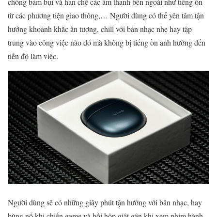
chống bám bụi và hạn chế các âm thanh bên ngoài như tiếng ồn
từ các phương tiện giao thông,… Người dùng có thể yên tâm tận
hưởng khoảnh khắc ấn tượng, chill với bản nhạc nhẹ hay tập
trung vào công việc nào đó mà không bị tiếng ồn ảnh hưởng đến
tiến độ làm việc.
Người dùng sẽ có những giây phút tận hưởng với bản nhạc, hay
bùng nổ khi chiến game và hồi hộp giật gân khi xem phim hành