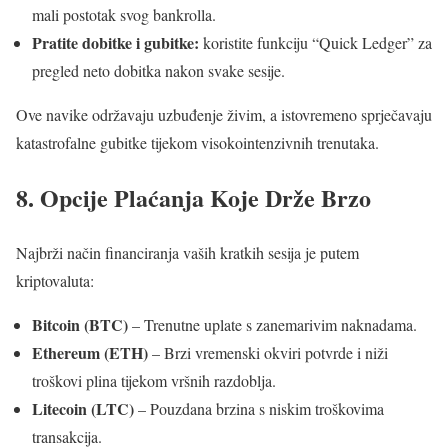
mali postotak svog bankrolla.
Pratite dobitke i gubitke:
koristite funkciju “Quick Ledger” za
pregled neto dobitka nakon svake sesije.
Ove navike održavaju uzbuđenje živim, a istovremeno sprječavaju
katastrofalne gubitke tijekom visokointenzivnih trenutaka.
8. Opcije Plaćanja Koje Drže Brzo
Najbrži način financiranja vaših kratkih sesija je putem
kriptovaluta:
Bitcoin (BTC)
– Trenutne uplate s zanemarivim naknadama.
Ethereum (ETH)
– Brzi vremenski okviri potvrde i niži
troškovi plina tijekom vršnih razdoblja.
Litecoin (LTC)
– Pouzdana brzina s niskim troškovima
transakcija.