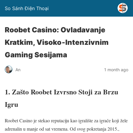
So Sánh Điện Thoại
Roobet Casino: Ovladavanje
Kratkim, Visoko‑Intenzivnim
Gaming Sesijama
An
1 month ago
1. Zašto Roobet Izvrsno Stoji za Brzu
Igru
Roobet Casino je stekao reputaciju kao igralište za igrače koji žele
adrenalin u manje od sat vremena. Od svog pokretanja 2015.,