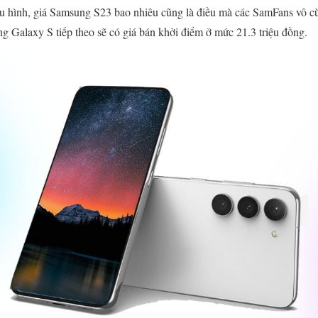
ấu hình, giá Samsung S23 bao nhiêu cũng là điều mà các SamFans vô c
g Galaxy S tiếp theo sẽ có giá bán khởi điểm ở mức 21.3 triệu đồng.