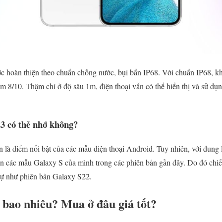
 hoàn thiện theo chuẩn chống nước, bụi bẩn IP68. Với chuẩn IP68, k
 8/10. Thậm chí ở độ sâu 1m, điện thoại vẫn có thể hiển thị và sử d
3 có thẻ nhớ không?
n là điểm nổi bật của các mẫu điện thoại Android. Tuy nhiên, với dun
rên các mẫu Galaxy S của mình trong các phiên bản gần đây. Do đó ch
tự như phiên bản Galaxy S22.
bao nhiêu? Mua ở đâu giá tốt?