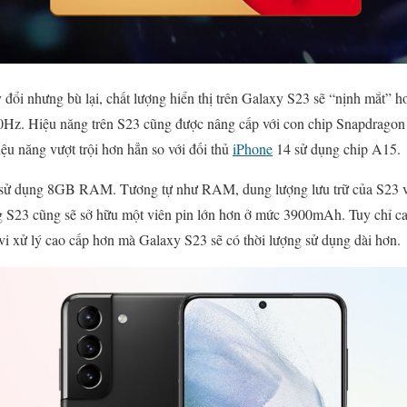
y đổi nhưng bù lại, chất lượng hiển thị trên Galaxy S23 sẽ “nịnh mắt” 
Hiệu năng trên S23 cũng được nâng cấp với con chip Snapdragon 
ệu năng vượt trội hơn hẳn so với đối thủ
iPhone
14 sử dụng chip A15.
 sử dụng 8GB RAM. Tương tự như RAM, dung lượng lưu trữ của S23 vẫn
23 cũng sẽ sở hữu một viên pin lớn hơn ở mức 3900mAh. Tuy chỉ cao
 xử lý cao cấp hơn mà Galaxy S23 sẽ có thời lượng sử dụng dài hơn.