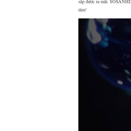
sắp được ra mắt. SOSANHDI
tâm!