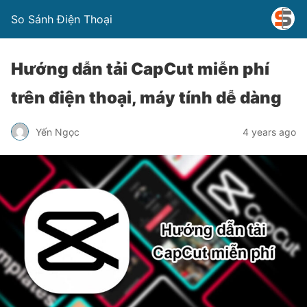
So Sánh Điện Thoại
Hướng dẫn tải CapCut miễn phí
trên điện thoại, máy tính dễ dàng
Yến Ngọc
4 years ago