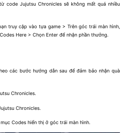
từ code Jujutsu Chronicles sẽ không mất quá nhiều
ạn truy cập vào tựa game > Trên góc trái màn hình,
 Codes Here > Chọn Enter để nhận phần thưởng.
nh theo các bước hướng dẫn sau để đảm bảo nhận quà
utsu Chronicles.
 mục Codes hiển thị ở góc trái màn hình.