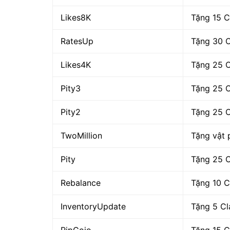
Likes8K
Tặng 15 C
RatesUp
Tặng 30 C
Likes4K
Tặng 25 C
Pity3
Tặng 25 C
Pity2
Tặng 25 C
TwoMillion
Tặng vật 
Pity
Tặng 25 C
Rebalance
Tặng 10 C
InventoryUpdate
Tặng 5 Cl