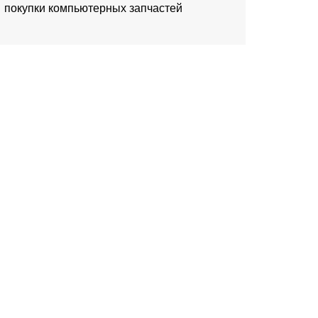
покупки компьютерных запчастей