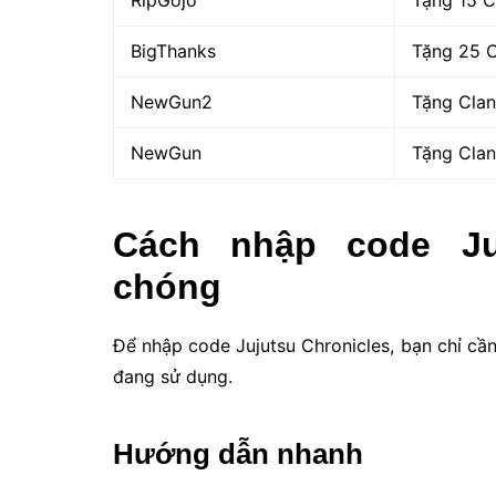
RipGojo
Tặng 15 C
BigThanks
Tặng 25 C
NewGun2
Tặng Clan
NewGun
Tặng Clan
Cách nhập code Ju
chóng
Để nhập code Jujutsu Chronicles, bạn chỉ cần 
đang sử dụng.
Hướng dẫn nhanh