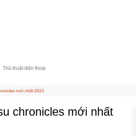
Thủ thuật điện thoại
ronicles mới nhất 2023
su chronicles mới nhất