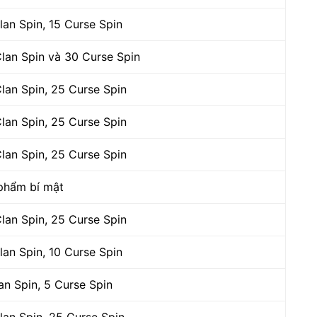
lan Spin, 15 Curse Spin
lan Spin và 30 Curse Spin
lan Spin, 25 Curse Spin
lan Spin, 25 Curse Spin
lan Spin, 25 Curse Spin
phẩm bí mật
lan Spin, 25 Curse Spin
lan Spin, 10 Curse Spin
an Spin, 5 Curse Spin