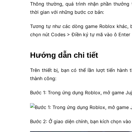
Thông thường, quá trình nhận phần thưởng 
thời gian với những bước cơ bản:
Tương tự như các dòng game Roblox khác, b
chọn nút Codes > Điền ký tự mã vào ô Enter
Hướng dẫn chi tiết
Trên thiết bị, bạn có thể lần lượt tiến hà
thành công:
Bước 1: Trong ứng dụng Roblox, mở game Juj
Bước 2: Ở giao diện chính, bạn kích chọn vào