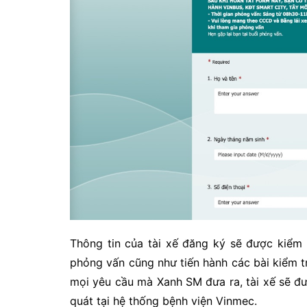
Thông tin của tài xế đăng ký sẽ được kiểm t
phỏng vấn cũng như tiến hành các bài kiểm 
mọi yêu cầu mà Xanh SM đưa ra, tài xế sẽ đ
quát tại hệ thống bệnh viện Vinmec.