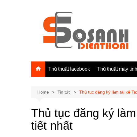
Skip
to
content
Thủ thuật facebook
Thủ thuật máy tín
Home
Tin tức
Thủ tục đăng ký làm tài xế Taxi
Thủ tục đăng ký làm t
tiết nhất