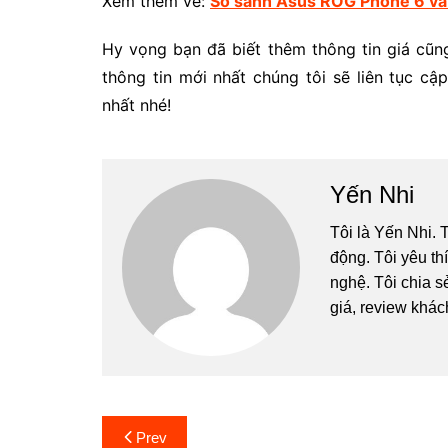
Xem thêm về:
So sánh Asus ROG Phone 6 và
Hy vọng bạn đã biết thêm thông tin giá cũ
thông tin mới nhất chúng tôi sẽ liên tục c
nhất nhé!
Yến Nhi
Tôi là Yến Nhi. 
động. Tôi yêu t
nghệ. Tôi chia 
giá, review khác
Post
Prev