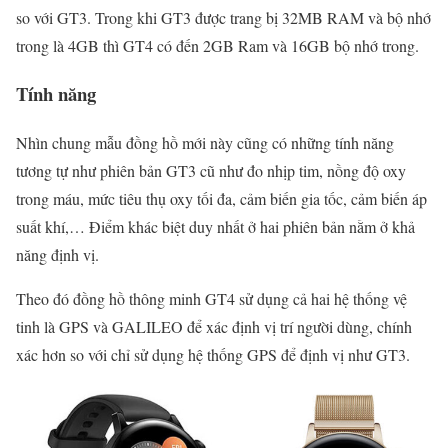
so với GT3. Trong khi GT3 được trang bị 32MB RAM và bộ nhớ
trong là 4GB thì GT4 có đến 2GB Ram và 16GB bộ nhớ trong.
Tính năng
Nhìn chung mẫu đồng hồ mới này cũng có những tính năng
tương tự như phiên bản GT3 cũ như đo nhịp tim, nồng độ oxy
trong máu, mức tiêu thụ oxy tối đa, cảm biến gia tốc, cảm biến áp
suất khí,… Điểm khác biệt duy nhất ở hai phiên bản nằm ở khả
năng định vị.
Theo đó đồng hồ thông minh GT4 sử dụng cả hai hệ thống vệ
tinh là GPS và GALILEO để xác định vị trí người dùng, chính
xác hơn so với chỉ sử dụng hệ thống GPS để định vị như GT3.