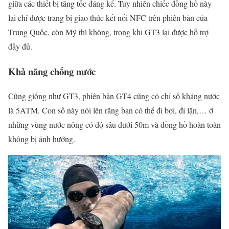
giữa các thiết bị tăng tốc đáng kể. Tuy nhiên chiếc đồng hồ này
lại chỉ được trang bị giao thức kết nối NFC trên phiên bản của
Trung Quốc, còn Mỹ thì không, trong khi GT3 lại được hỗ trợ
đầy đủ.
Khả năng chống nước
Cũng giống như GT3, phiên bản GT4 cũng có chỉ số kháng nước
là 5ATM. Con số này nói lên rằng bạn có thể đi bơi, đi lặn,… ở
những vùng nước nông có độ sâu dưới 50m và đồng hồ hoàn toàn
không bị ảnh hưởng.