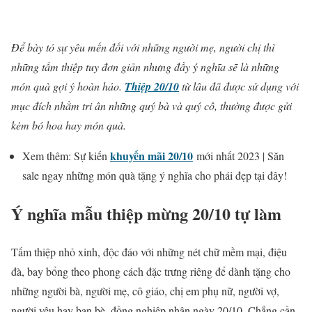
Để bày tỏ sự yêu mến đối với những người mẹ, người chị thì
những tấm thiệp tuy đơn giản nhưng đầy ý nghĩa sẽ là những
món quà gợi ý hoàn hảo.
Thiệp 20/10
từ lâu đã được sử dụng với
mục đích nhằm tri ân những quý bà và quý cô, thường được gửi
kèm bó hoa hay món quà.
khuyến mãi 20/10
Xem thêm: Sự kiến
mới nhất 2023 | Săn
sale ngay những món quà tặng ý nghĩa cho phái đẹp tại đây!
Ý nghĩa mẫu thiệp mừng 20/10 tự làm
Tấm thiệp nhỏ xinh, độc đáo với những nét chữ mềm mại, điệu
đà, bay bổng theo phong cách đặc trưng riêng để dành tặng cho
những người bà, người mẹ, cô giáo, chị em phụ nữ, người vợ,
người yêu hay bạn bè, đồng nghiệp nhân ngày 20/10. Chẳng cần