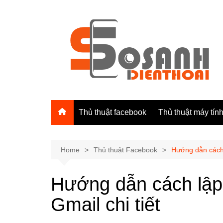
Skip
to
content
Thủ thuật facebook
Thủ thuật máy tín
Home
Thủ thuật Facebook
Hướng dẫn cách 
Hướng dẫn cách lập
Gmail chi tiết