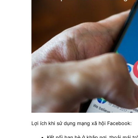
Lợi ích khi sử dụng mạng xã hội Facebook:
Kết nối bạn bè ở khắp nơi, thoải mái t