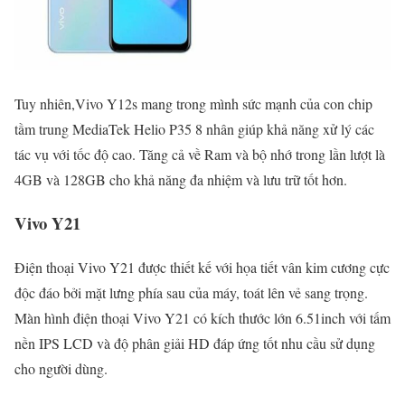
Tuy nhiên,Vivo Y12s mang trong mình sức mạnh của con chip
tầm trung MediaTek Helio P35 8 nhân giúp khả năng xử lý các
tác vụ với tốc độ cao. Tăng cả về Ram và bộ nhớ trong lần lượt là
4GB và 128GB cho khả năng đa nhiệm và lưu trữ tốt hơn.
Vivo Y21
Điện thoại Vivo Y21 được thiết kế với họa tiết vân kim cương cực
độc đáo bởi mặt lưng phía sau của máy, toát lên vẻ sang trọng.
Màn hình điện thoại Vivo Y21 có kích thước lớn 6.51inch với tấm
nền IPS LCD và độ phân giải HD đáp ứng tốt nhu cầu sử dụng
cho người dùng.