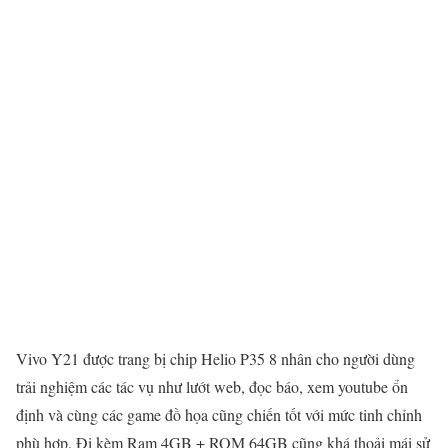
Vivo Y21 được trang bị chip Helio P35 8 nhân cho người dùng
trải nghiệm các tác vụ như lướt web, đọc báo, xem youtube ổn
định và cùng các game đồ họa cũng chiến tốt với mức tinh chỉnh
phù hợp. Đi kèm Ram 4GB + ROM 64GB cũng khá thoải mái sử