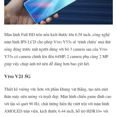
Màn hình Full HD trên nền kích thước lớn 6.58 inch, công nghệ
màn hình IPS LCD cho phép Vivo Y53s sẽ ‘trình chiếu’ mọi thứ
sống động trước mắt người dùng với bộ 3 camera sau của Vivo
Y53s có camera chính lên đến 64MP, 2 camera phụ cùng 2 MP
giúp việc chụp ảnh trở nên dễ dàng hơn bao giờ hết.
Vivo V21 5G
Thiết kế vuông vức hơn với phần khung vát thẳng, tạo nên một
thân máy siêu mỏng và tuyệt đẹp. Màn hình chiến game đỉnh cao
với tần số quét 90 Hz, chất lượng hiển thị vượt trội với màn hình
AMOLED tràn viền, kích thước 6.44 inch, hỗ trợ HDR10+ với