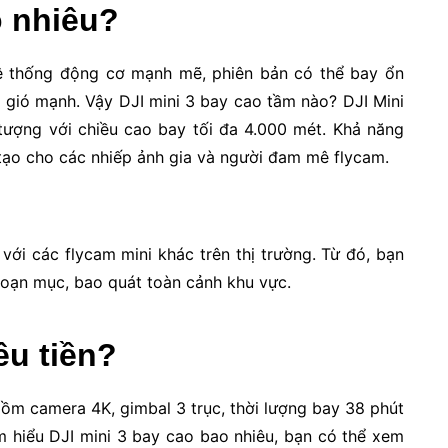
o nhiêu?
hệ thống động cơ mạnh mẽ, phiên bản có thể bay ổn
n gió mạnh. Vậy DJI mini 3 bay cao tầm nào? DJI Mini
tượng với chiều cao bay tối đa 4.000 mét. Khả năng
tạo cho các nhiếp ảnh gia và người đam mê flycam.
với các flycam mini khác trên thị trường. Từ đó, bạn
ngoạn mục, bao quát toàn cảnh khu vực.
êu tiền?
gồm camera 4K, gimbal 3 trục, thời lượng bay 38 phút
ìm hiểu DJI mini 3 bay cao bao nhiêu, bạn có thể xem