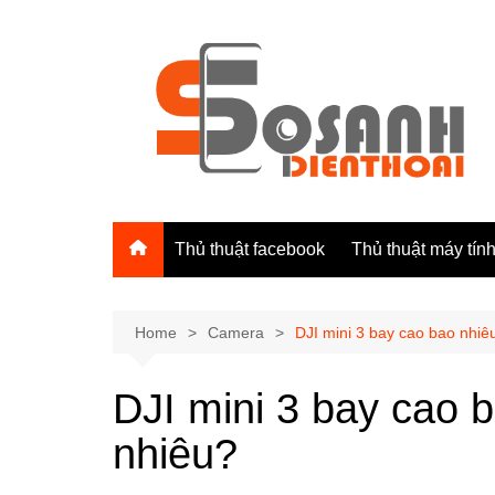
Skip
to
content
Thủ thuật facebook
Thủ thuật máy tín
Home
Camera
DJI mini 3 bay cao bao nhiê
DJI mini 3 bay cao 
nhiêu?