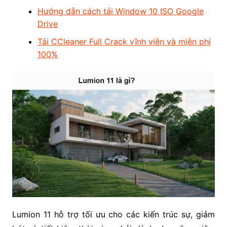
Hướng dẫn cách tải Window 10 ISO Google
Drive
Tải CCleaner Full Crack vĩnh viễn và miễn phí
100%
Lumion 11 hỗ trợ tối ưu cho các kiến trúc sự, giảm