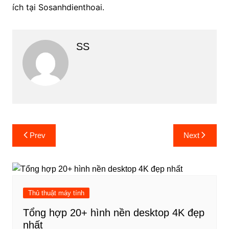
ích tại Sosanhdienthoai.
SS
Post
Prev
Next
navigation
Thủ thuật máy tính
Tổng hợp 20+ hình nền desktop 4K đẹp
nhất