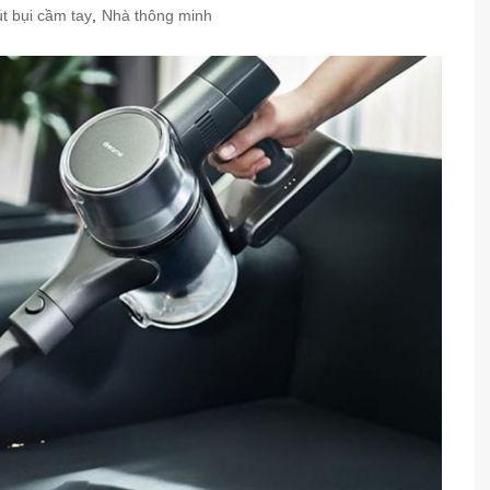
t bụi cầm tay
,
Nhà thông minh