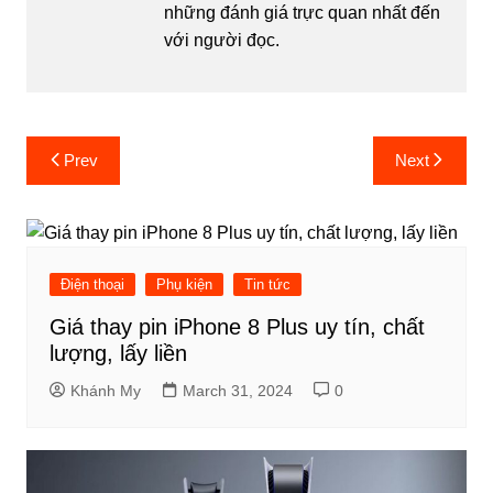
những đánh giá trực quan nhất đến
với người đọc.
Post
Prev
Next
navigation
Điện thoại
Phụ kiện
Tin tức
Giá thay pin iPhone 8 Plus uy tín, chất
lượng, lấy liền
Khánh My
March 31, 2024
0