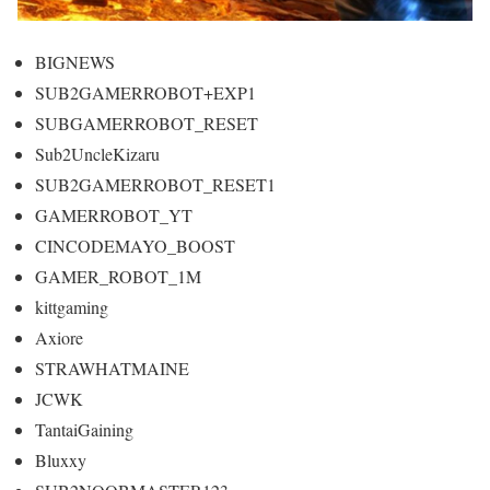
BIGNEWS
SUB2GAMERROBOT+EXP1
SUBGAMERROBOT_RESET
Sub2UncleKizaru
SUB2GAMERROBOT_RESET1
GAMERROBOT_YT
CINCODEMAYO_BOOST
GAMER_ROBOT_1M
kittgaming
Axiore
STRAWHATMAINE
JCWK
TantaiGaining
Bluxxy